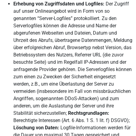
Erhebung von Zugriffsdaten und Logfiles:
Der Zugriff
auf unser Onlineangebot wird in Form von so
genannten “Server-Logfiles” protokolliert. Zu den
Serverlogfiles können die Adresse und Name der
abgerufenen Webseiten und Dateien, Datum und
Uhrzeit des Abrufs, übertragene Datenmengen, Meldung
über erfolgreichen Abruf, Browsertyp nebst Version, das
Betriebssystem des Nutzers, Referrer URL (die zuvor
besuchte Seite) und im Regelfall IP-Adressen und der
anfragende Provider gehören. Die Serverlogfiles können
zum einen zu Zwecken der Sicherheit eingesetzt
werden, z.B., um eine Überlastung der Server zu
vermeiden (insbesondere im Fall von missbräuchlichen
Angriffen, sogenannten DDoS-Attacken) und zum
anderen, um die Auslastung der Server und ihre
Stabilität sicherzustellen;
Rechtsgrundlagen:
Berechtigte Interessen (Art. 6 Abs. 1 S. 1 lit. f) DSGVO);
Löschung von Daten:
Logfile-Informationen werden für
die Dauer von maximal 30 Tagen gespeichert und